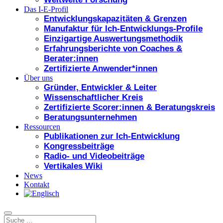
Das I-E-Profil
Entwicklungskapazitäten & Grenzen
Manufaktur für Ich-Entwicklungs-Profile
Einzigartige Auswertungsmethodik
Erfahrungsberichte von Coaches &
Berater:innen
Zertifizierte Anwender*innen
Über uns
Gründer, Entwickler & Leiter
Wissenschaftlicher Kreis
Zertifizierte Scorer:innen & Beratungskreis
Beratungsunternehmen
Ressourcen
Publikationen zur Ich-Entwicklung
Kongressbeiträge
Radio- und Videobeiträge
Vertikales Wiki
News
Kontakt