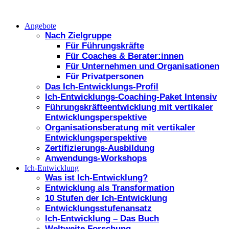
Angebote
Nach Zielgruppe
Für Führungskräfte
Für Coaches & Berater:innen
Für Unternehmen und Organisationen
Für Privatpersonen
Das Ich-Entwicklungs-Profil
Ich-Entwicklungs-Coaching-Paket Intensiv
Führungskräfteentwicklung mit vertikaler
Entwicklungsperspektive
Organisationsberatung mit vertikaler
Entwicklungsperspektive
Zertifizierungs-Ausbildung
Anwendungs-Workshops
Ich-Entwicklung
Was ist Ich-Entwicklung?
Entwicklung als Transformation
10 Stufen der Ich-Entwicklung
Entwicklungsstufenansatz
Ich-Entwicklung – Das Buch
Weltweite Forschung