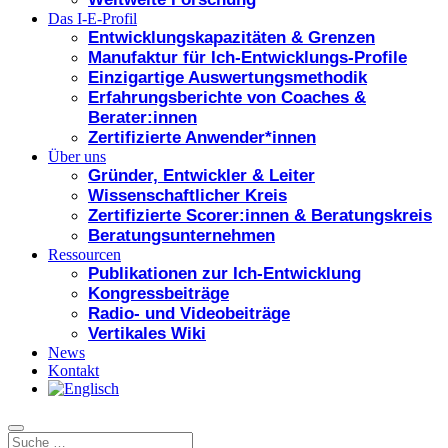
Das I-E-Profil
Entwicklungskapazitäten & Grenzen
Manufaktur für Ich-Entwicklungs-Profile
Einzigartige Auswertungsmethodik
Erfahrungsberichte von Coaches &
Berater:innen
Zertifizierte Anwender*innen
Über uns
Gründer, Entwickler & Leiter
Wissenschaftlicher Kreis
Zertifizierte Scorer:innen & Beratungskreis
Beratungsunternehmen
Ressourcen
Publikationen zur Ich-Entwicklung
Kongressbeiträge
Radio- und Videobeiträge
Vertikales Wiki
News
Kontakt