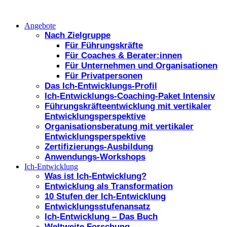
Angebote
Nach Zielgruppe
Für Führungskräfte
Für Coaches & Berater:innen
Für Unternehmen und Organisationen
Für Privatpersonen
Das Ich-Entwicklungs-Profil
Ich-Entwicklungs-Coaching-Paket Intensiv
Führungskräfteentwicklung mit vertikaler
Entwicklungsperspektive
Organisationsberatung mit vertikaler
Entwicklungsperspektive
Zertifizierungs-Ausbildung
Anwendungs-Workshops
Ich-Entwicklung
Was ist Ich-Entwicklung?
Entwicklung als Transformation
10 Stufen der Ich-Entwicklung
Entwicklungsstufenansatz
Ich-Entwicklung – Das Buch
Weltweite Forschung